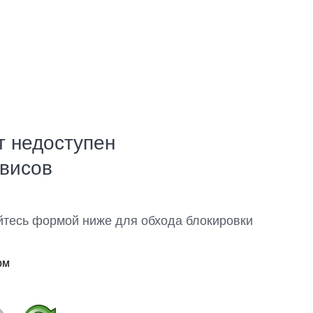
т недоступен
рвисов
йтесь формой ниже для обхода блокировки
ом