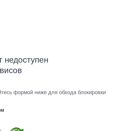
т недоступен
рвисов
йтесь формой ниже для обхода блокировки
ом