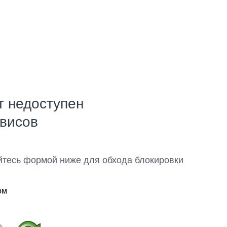
т недоступен
рвисов
йтесь формой ниже для обхода блокировки
ом