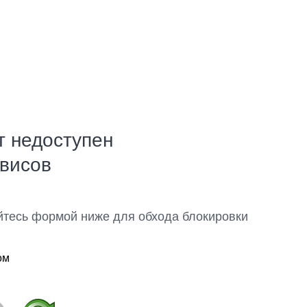
т недоступен
рвисов
йтесь формой ниже для обхода блокировки
ом