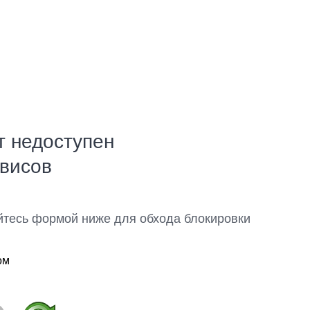
т недоступен
рвисов
йтесь формой ниже для обхода блокировки
ом