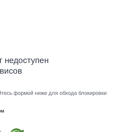
т недоступен
рвисов
йтесь формой ниже для обхода блокировки
ом