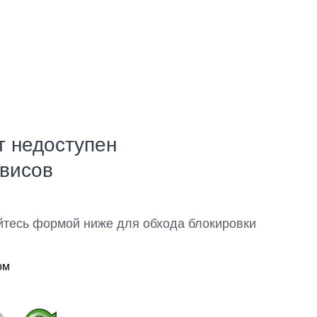
т недоступен
рвисов
йтесь формой ниже для обхода блокировки
ом