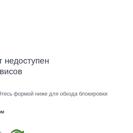
т недоступен
рвисов
йтесь формой ниже для обхода блокировки
ом