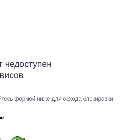
т недоступен
рвисов
йтесь формой ниже для обхода блокировки
ом