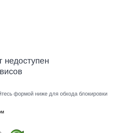
т недоступен
рвисов
йтесь формой ниже для обхода блокировки
ом