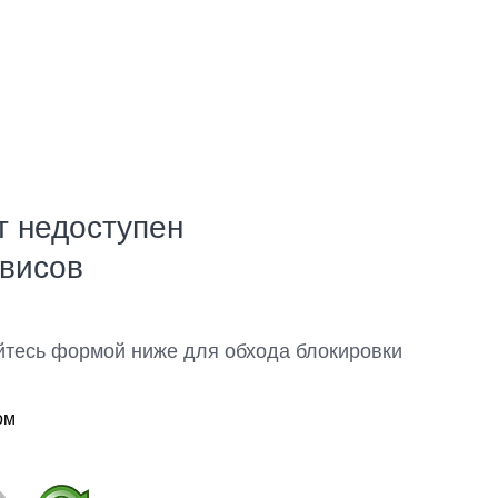
т недоступен
рвисов
йтесь формой ниже для обхода блокировки
ом