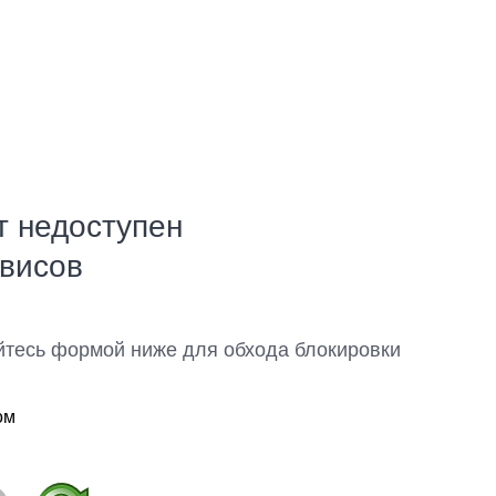
т недоступен
рвисов
йтесь формой ниже для обхода блокировки
ом