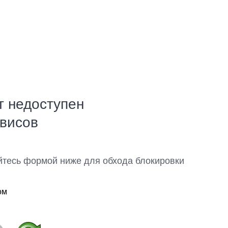
т недоступен
рвисов
йтесь формой ниже для обхода блокировки
ом