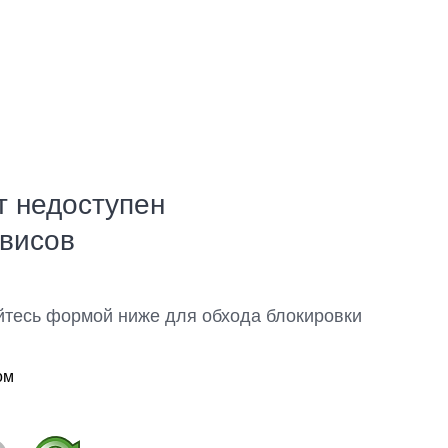
т недоступен
рвисов
йтесь формой ниже для обхода блокировки
ом