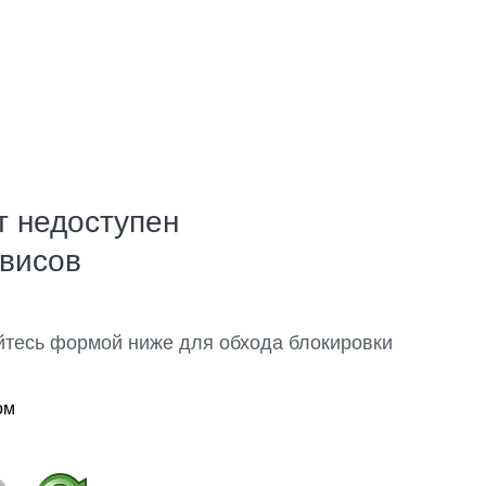
т недоступен
рвисов
йтесь формой ниже для обхода блокировки
ом