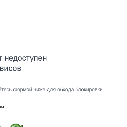
т недоступен
рвисов
йтесь формой ниже для обхода блокировки
ом