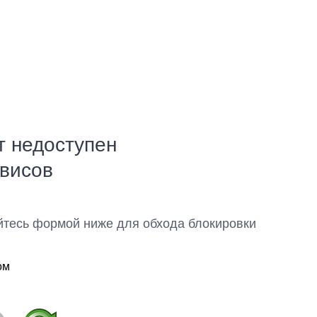
т недоступен
рвисов
йтесь формой ниже для обхода блокировки
ом