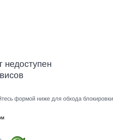
т недоступен
рвисов
йтесь формой ниже для обхода блокировки
ом