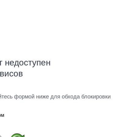
т недоступен
рвисов
йтесь формой ниже для обхода блокировки
ом