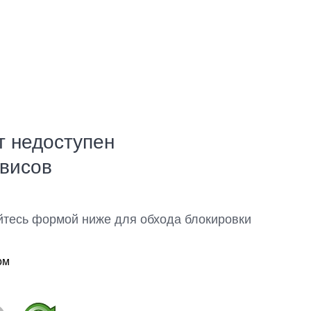
т недоступен
рвисов
йтесь формой ниже для обхода блокировки
ом