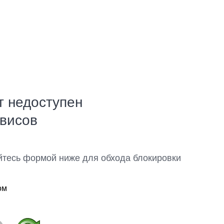
т недоступен
рвисов
йтесь формой ниже для обхода блокировки
ом