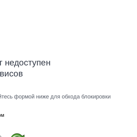
т недоступен
рвисов
йтесь формой ниже для обхода блокировки
ом