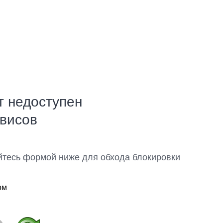
т недоступен
рвисов
йтесь формой ниже для обхода блокировки
ом