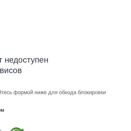
т недоступен
рвисов
йтесь формой ниже для обхода блокировки
ом