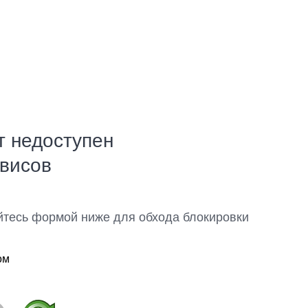
т недоступен
рвисов
йтесь формой ниже для обхода блокировки
ом