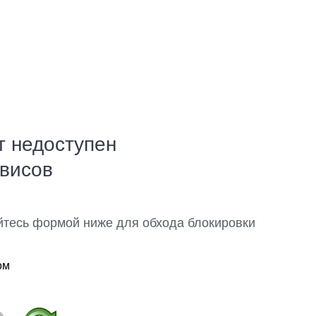
т недоступен
рвисов
йтесь формой ниже для обхода блокировки
ом