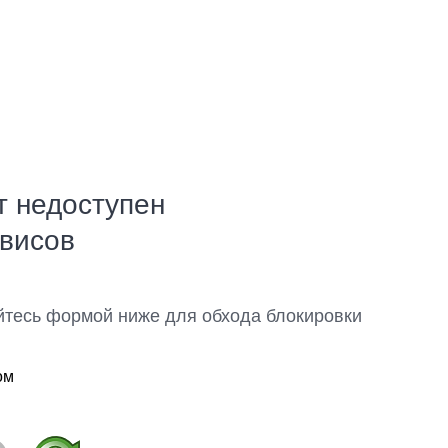
т недоступен
рвисов
йтесь формой ниже для обхода блокировки
ом