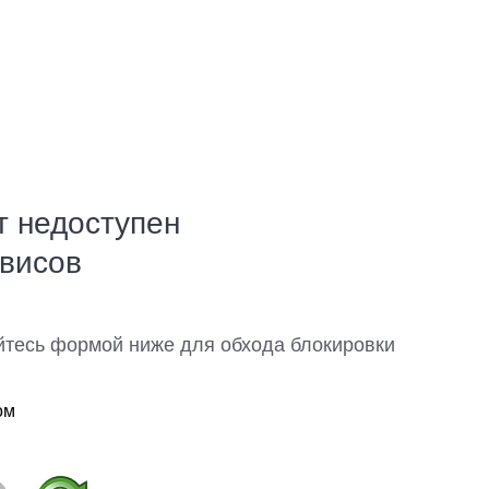
т недоступен
рвисов
йтесь формой ниже для обхода блокировки
ом