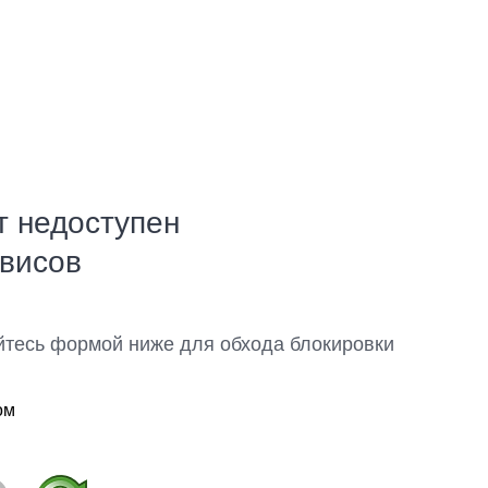
т недоступен
рвисов
йтесь формой ниже для обхода блокировки
ом