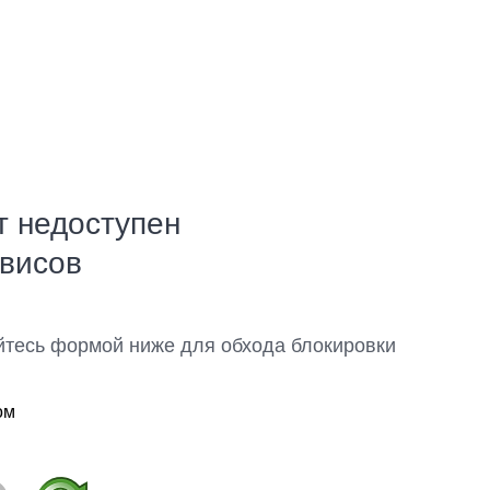
т недоступен
рвисов
йтесь формой ниже для обхода блокировки
ом