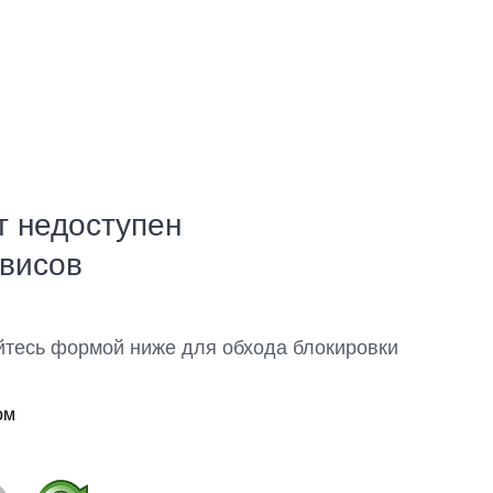
т недоступен
рвисов
йтесь формой ниже для обхода блокировки
ом