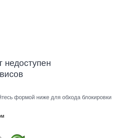
т недоступен
рвисов
йтесь формой ниже для обхода блокировки
ом