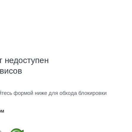
т недоступен
рвисов
йтесь формой ниже для обхода блокировки
ом