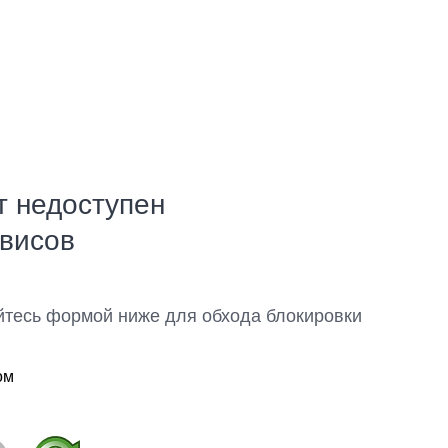
т недоступен
рвисов
йтесь формой ниже для обхода блокировки
ом