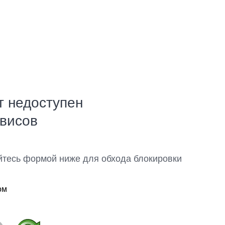
т недоступен
рвисов
йтесь формой ниже для обхода блокировки
ом