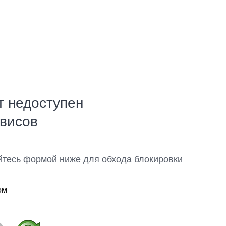
т недоступен
рвисов
йтесь формой ниже для обхода блокировки
ом