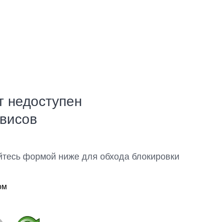
т недоступен
рвисов
йтесь формой ниже для обхода блокировки
ом