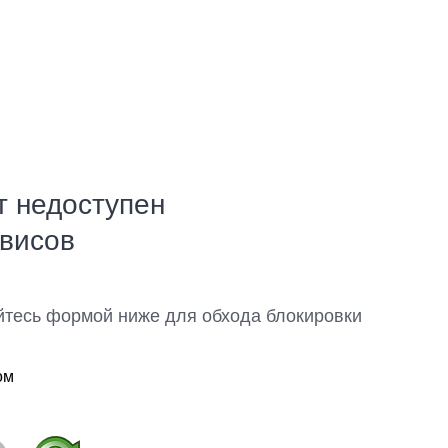
т недоступен
рвисов
йтесь формой ниже для обхода блокировки
ом