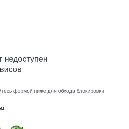
т недоступен
рвисов
йтесь формой ниже для обхода блокировки
ом