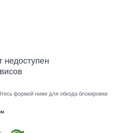
т недоступен
рвисов
йтесь формой ниже для обхода блокировки
ом