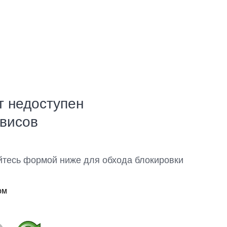
т недоступен
рвисов
йтесь формой ниже для обхода блокировки
ом