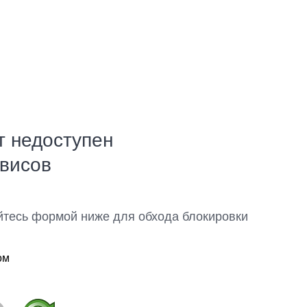
т недоступен
рвисов
йтесь формой ниже для обхода блокировки
ом